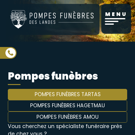
Aller
au
MENU
contenu
principal
Pompes funèbres
POMPES FUNÈBRES TARTAS
POMPES FUNÈBRES HAGETMAU
POMPES FUNÈBRES AMOU
Vous cherchez un spécialiste funéraire près
de chez vous ?