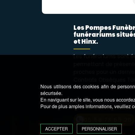
Les Pompes Funèbr
funérariums situé
et Hinx.
Les funérariums sont éq
permettant de présenter
proches pour un derni
Contrats Obsèques Tar
Nous utilisons des cookies afin de personna
Montfort, Amou et Hinx.
sécurisée.
En naviguant sur le site, vous nous accordez 
Pour de plus amples informations, veuillez c
N’hésitez pas à nous C
05 58 73 55 20
ACCEPTER
PERSONNALISER