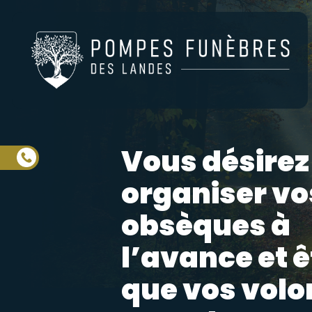
Aller
au
contenu
principal
Vous désirez
organiser vo
obsèques à
l’avance et ê
que vos volo