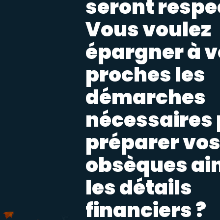
seront respe
Vous voulez
épargner à v
proches les
démarches
nécessaires
préparer vo
obsèques ain
les détails
financiers ?