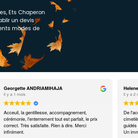
es, Ets Chaperon
blir un devis
érents modes de
Georgette ANDRIAMIHAJA
Helene
il y a 1 mois
il y a 2
Acceuil, la gentillesse, accompagnement,
De l'ac
cérémonie, l'enterrement tout est parfait, le prix
cimetiè
correct. Très satisfaite. Rien à dire. Merci
guidés
infiniment.
Un imm