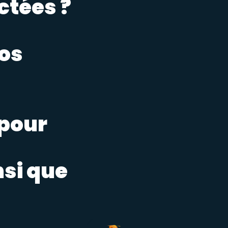
ctées ?
os
 pour
s
si que