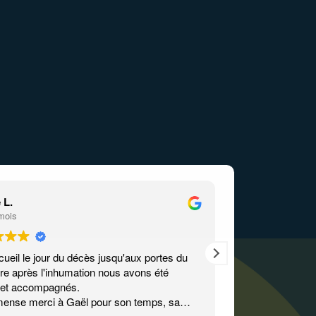
 L.
Denis Richard
 mois
il y a 4 mois
cueil le jour du décès jusqu'aux portes du
Nous sommes trè
re après l'inhumation nous avons été
prestations.
 et accompagnés.
Nous avons gérer en partie à grande distance et
ense merci à Gaël pour son temps, sa
nous avons eu a