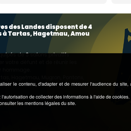
compréh
solutio
sans pr
d'offr
vie si 
es des Landes disposent de 4
Nous a
s à Tartas, Hagetmau, Amou
questio
moment
On se 
uipés de 3 salons privatifs
jugemen
très "c
 votre défunt et de réunir les
Un merc
er hommage.
reconna
tas, Hagetmau, Mugron, Pontonx,
profes
liser le contenu, d'adapter et de mesurer l'audience du site,
l'autorisation de collecter des informations à l'aide de cookies.
onsulter les mentions légales du site.
ontacter